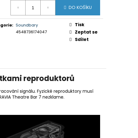
5XR35M2PB.CEI)
ná
DO KOŠÍKU
:
Tisk
gorie
:
Soundbary
4548736174047
Zeptat se
Sdílet
notkami reproduktorů
acování signálu. Fyzické reproduktory musí
BRAVIA Theatre Bar 7 nezklame.