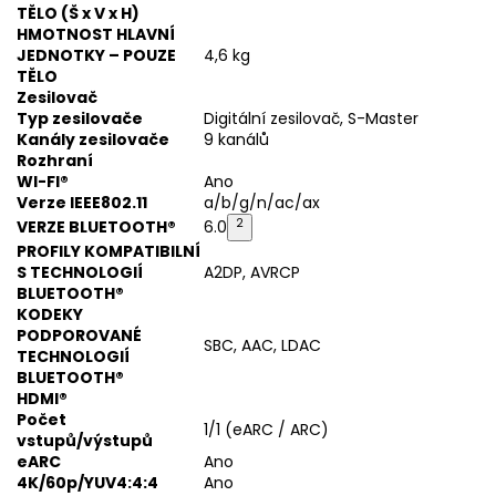
TĚLO (Š x V x H)
HMOTNOST HLAVNÍ
JEDNOTKY – POUZE
4,6 kg
TĚLO
Zesilovač
Typ zesilovače
Digitální zesilovač, S-Master
Kanály zesilovače
9 kanálů
Rozhraní
WI-FI®
Ano
Verze IEEE802.11
a/b/g/n/ac/ax
2
VERZE BLUETOOTH®
6.0
PROFILY KOMPATIBILNÍ
S TECHNOLOGIÍ
A2DP, AVRCP
BLUETOOTH®
KODEKY
PODPOROVANÉ
SBC, AAC, LDAC
TECHNOLOGIÍ
BLUETOOTH®
HDMI®
Počet
1/1 (eARC / ARC)
vstupů/výstupů
eARC
Ano
4K/60p/YUV4:4:4
Ano