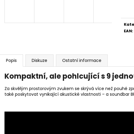
BRAVIA 3 II (K65XR35M2PB.CEI)
BRAVIA 3 II (K5
Měr
cena
28 999 Kč
22 999 Kč
Kate
EAN
:
Popis
Diskuze
Ostatní informace
Kompaktní, ale pohlcující s 9 jed
Za skvělým prostorovým zvukem se skrývá více než pouhé zpr
také poskytovat vynikající akustické vlastnosti – a soundbar 