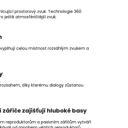
hlcující prostorový zvuk. Technologie 360
o ještě atmosféričtější zvuk.
m
ž vyplňují celou místnost rozsáhlým zvukem a
y
rozsahem, díky kterému dialogy zůstanou
zářiče zajišťují hluboké basy
m reproduktorům a pasivním zářičům vytváří
ekávali od mnohem větších reproduktorů.