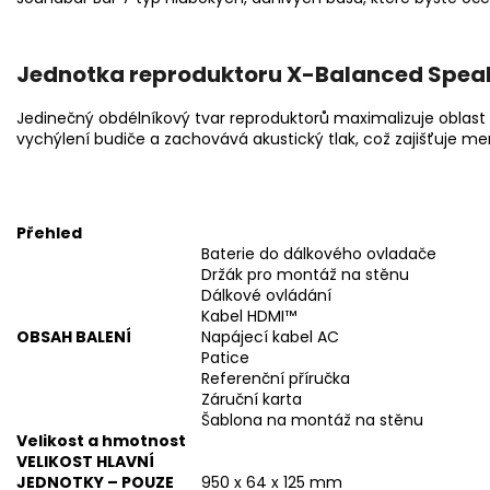
Jednotka reproduktoru X-Balanced Speak
Jedinečný obdélníkový tvar reproduktorů maximalizuje oblast
vychýlení budiče a zachovává akustický tlak, což zajišťuje menš
Přehled
Baterie do dálkového ovladače
Držák pro montáž na stěnu
Dálkové ovládání
Kabel HDMI™
OBSAH BALENÍ
Napájecí kabel AC
Patice
Referenční příručka
Záruční karta
Šablona na montáž na stěnu
Velikost a hmotnost
VELIKOST HLAVNÍ
JEDNOTKY – POUZE
950 x 64 x 125 mm