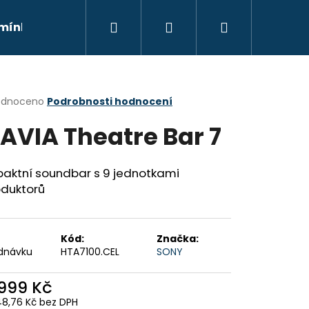
Hledat
Přihlášení
Nákupní
mínky
Moje objednávka
Kontakty
Znač
košík
rné
odnoceno
Podrobnosti hodnocení
cení
AVIA Theatre Bar 7
ktu
aktní soundbar s 9 jednotkami
oduktorů
ček.
Kód:
Značka:
dnávku
HTA7100.CEL
SONY
Následující
 999 Kč
48,76 Kč bez DPH