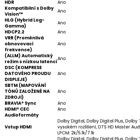
HDR
Ano
Kompatibilní s Dolby
Ano
Vision™
HLG (Hybrid Log-
Ano
Gamma)
HDCP2.2
Ano
VRR (Proměnlivá
obnovovací
Ano
frekvence)
(ALLM) Automatický
Ano
režim s nízkou latencí
DSC (KOMPRESE
DATOVÉHO PROUDU
Ano
DISPLEJE)
SBTM (MAPOVÁNÍ
TÓNŮ ZALOŽENÉ NA
Ano
ZDROJI)
BRAVIA® Sync
Ano
HDMI® CEC
Ano
Audioformáty
Dolby Digital, Dolby Digital Plus, Dol
Vstup HDMI
vysokém rozlišení, DTS HD Master Audi
LPCM: 2k/5.1k/7.1k
Dolby Digital, Dolby Digital Plus, Dol