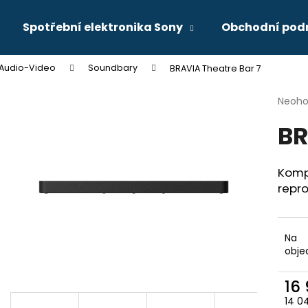
Spotřební elektronika Sony
Obchodní pod
Audio-Video
Soundbary
BRAVIA Theatre Bar 7
Co potřebujete najít?
Průmě
Neoh
hodno
BR
produ
HLEDAT
je
0,0
z
Komp
5
Doporučujeme
repr
hvězdi
Na
obje
16
14 0