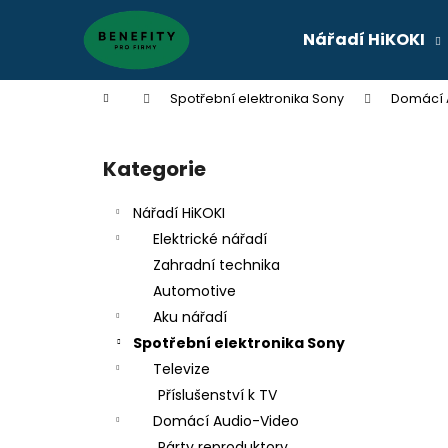
K
Přejít
na
o
Nářadí HiKOKI
obsah
Zpět
Zpět
š
do
do
í
Domů
Spotřební elektronika Sony
Domácí 
k
obchodu
obchodu
P
o
Kategorie
Přeskočit
s
kategorie
t
Nářadí HiKOKI
r
Elektrické nářadí
a
Zahradní technika
n
Automotive
n
Aku nářadí
í
Spotřební elektronika Sony
p
Televize
a
Příslušenství k TV
n
Domácí Audio-Video
e
Párty reproduktory