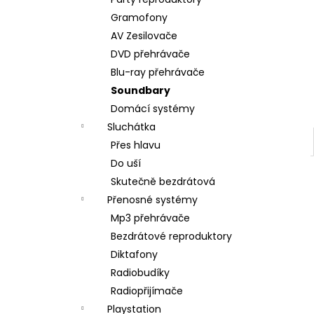
BRAVIA 3 II (K75XR35M2PB.CEI)
l
Gramofony
34 999 Kč
AV Zesilovače
DVD přehrávače
Blu-ray přehrávače
Soundbary
Domácí systémy
Sluchátka
Přes hlavu
Do uší
Skutečně bezdrátová
Přenosné systémy
Mp3 přehrávače
Bezdrátové reproduktory
Diktafony
Radiobudíky
Radiopřijímače
Playstation