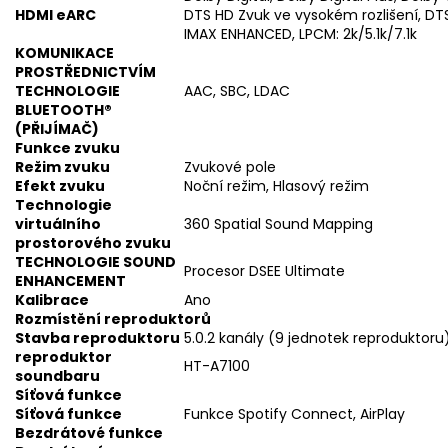
HDMI eARC
DTS HD Zvuk ve vysokém rozlišení, DTS
IMAX ENHANCED, LPCM: 2k/5.1k/7.1k
KOMUNIKACE
PROSTŘEDNICTVÍM
TECHNOLOGIE
AAC, SBC, LDAC
BLUETOOTH®
(PŘIJÍMAČ)
Funkce zvuku
Režim zvuku
Zvukové pole
Efekt zvuku
Noční režim, Hlasový režim
Technologie
virtuálního
360 Spatial Sound Mapping
prostorového zvuku
TECHNOLOGIE SOUND
Procesor DSEE Ultimate
ENHANCEMENT
Kalibrace
Ano
Rozmístění reproduktorů
Stavba reproduktoru
5.0.2 kanály (9 jednotek reproduktoru
reproduktor
HT-A7100
soundbaru
Síťová funkce
Síťová funkce
Funkce Spotify Connect, AirPlay
Bezdrátové funkce