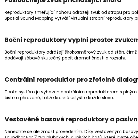
Poslouchejte zvuk přicházející shora
Reproduktory směřující nahoru odrážejí zvuk od stropu pro po
Spatial Sound Mapping vytváří virtuální stropní reproduktory pr
Boční reproduktory vyplní prostor zvuke
Boční reproduktory odrážejí širokosměrový zvuk od stěn, čím
dodávají zábavě skutečný pocit dramatičnosti a rozsahu.
Centrální reproduktor pro zřetelné dialog
Tento systém je vybaven centrálním reproduktorem s plným 
čisté a přirozené, takže krásně uslyšíte každé slovo.
Vestavěné basové reproduktory a pasivní 
Nenechte se ale zmást provedením. Díky vestavěným basový
soundbar Bar 7 typ hlubokých, dunivých basů, které byste oč