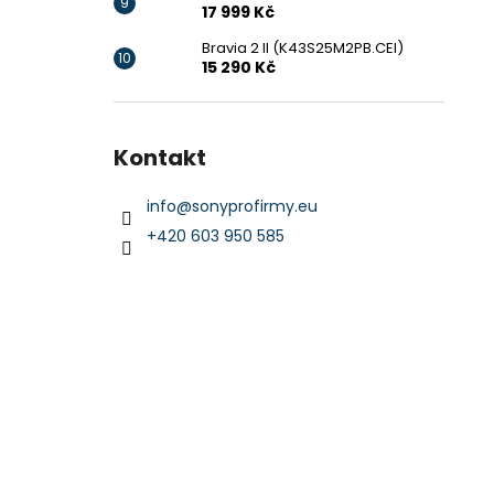
17 999 Kč
Bravia 2 II (K43S25M2PB.CEI)
15 290 Kč
Kontakt
info
@
sonyprofirmy.eu
+420 603 950 585