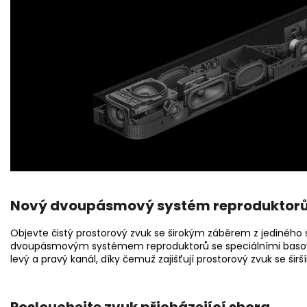
Nový dvoupásmový systém reproduktor
Objevte čistý prostorový zvuk se širokým záběrem z jedinéh
dvoupásmovým systémem reproduktorů se speciálními basový
levý a pravý kanál, díky čemuž zajišťují prostorový zvuk se