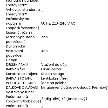
standard hodnocení
Energy Star®
Vyhovuje standardu
-
Energy Star®
Požadavky na
napájení
50 Hz, 220–240 V AC
(napětí/frekvence)
Úsporný režim /
režim vypnutého
Ano
podsvícení
Dynamické
nastavení
Ano
podsvícení
Design
DESIGN RÁMU
Vtažení do děje
BARVA RÁMU
Hliník, černá
Konstrukce stojanu
Stojan Mirage
BARVA STOJANU
Lentikulární/lesk
POLOHA STOJANU
1cestná poloha
DÁLKOVÉ OVLÁDÁNÍ
Infračervený dálkový ovladač; Prémiový
Vestavěný tuner
Počet tunerů
2 (digitální) / 1 (analogový)
(pozemní/kabelové)
Počet tunerů
2