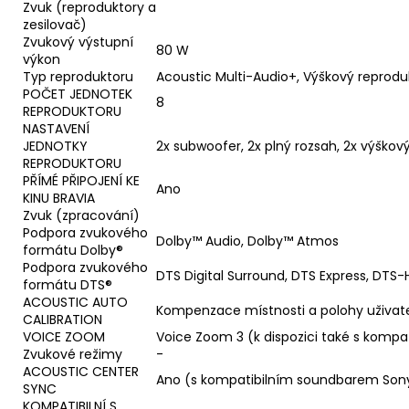
Zvuk (reproduktory a
zesilovač)
Zvukový výstupní
80 W
výkon
Typ reproduktoru
Acoustic Multi-Audio+, Výškový reprodu
POČET JEDNOTEK
8
REPRODUKTORU
NASTAVENÍ
JEDNOTKY
2x subwoofer, 2x plný rozsah, 2x výškov
REPRODUKTORU
PŘÍMÉ PŘIPOJENÍ KE
Ano
KINU BRAVIA
Zvuk (zpracování)
Podpora zvukového
Dolby™ Audio, Dolby™ Atmos
formátu Dolby®
Podpora zvukového
DTS Digital Surround, DTS Express, DTS-
formátu DTS®
ACOUSTIC AUTO
Kompenzace místnosti a polohy uživat
CALIBRATION
VOICE ZOOM
Voice Zoom 3 (k dispozici také s komp
Zvukové režimy
-
ACOUSTIC CENTER
Ano (s kompatibilním soundbarem Son
SYNC
KOMPATIBILNÍ S