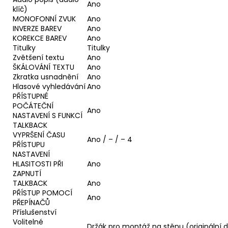
Ano
klíč)
MONOFONNÍ ZVUK
Ano
INVERZE BAREV
Ano
KOREKCE BAREV
Ano
Titulky
Titulky
Zvětšení textu
Ano
ŠKÁLOVÁNÍ TEXTU
Ano
Zkratka usnadnění
Ano
Hlasové vyhledávání
Ano
PŘÍSTUPNÉ
POČÁTEČNÍ
Ano
NASTAVENÍ S FUNKCÍ
TALKBACK
VYPRŠENÍ ČASU
Ano / – / – 4
PŘÍSTUPU
NASTAVENÍ
HLASITOSTI PŘI
Ano
ZAPNUTÍ
TALKBACK
Ano
PŘÍSTUP POMOCÍ
Ano
PŘEPÍNAČŮ
Příslušenství
Volitelné
Držák pro montáž na stěnu (originální 