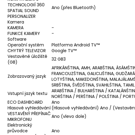
TECHNOLOGIÍ 360
Ano (přes Bluetooth)
SPATIAL SOUND
PERSONALIZER
Kamera
KAMERA
-
FUNKCE KAMERY
-
Software
Operační systém
Platforma Android TV™
CHYTRÝ TELEVIZOR
Google TV™
Vestavěné úložiště
32 GB3
(GB)
AFRIKÁNŠTINA, AMH, ARABŠTINA, ÁSÁMŠTIN
FRANCOUZŠTINA, GALICIJŠTINA, GUDŽARÁTŠ
Zobrazovaný jazyk
LOTYŠTINA, MAKEDONŠTINA, MALAJÁLAMŠTI
SRBŠTINA, ŠVÉDŠTINA, SVAHILŠTINA, TAMI
ARABŠTINA / BULHARŠTINA / KATALÁNŠTIN
Vstupní jazyk textu
NORŠTINA / PERŠTINA / POLŠTINA / PORT
ECO DASHBOARD
Ano
Hlasové vyhledávání
(Hlasové vyhledávání) Ano / (Vestavěn
VESTAVĚNÝ PŘEPÍNAČ
Ano (vlevo dole)
MIKROFONU
Elektronický
průvodce
Ano