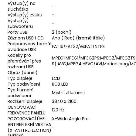
Výstup(y) na
-
sluchátka
Výstup(y) zvuku
-
Výstup(y)
-
subwooferu
Porty USB
2 (boční)
Záznam USB HDD
Ano (1Rec) (kromě Itálie)
Podporovaný formát
FAT16/FAT32/exFAT/NTFS
ovladače USB
Kodeky pro
MPEG1:MPEG1/MPEG2PS:MPEG2/MPEG2T
přehrávání přes
S):AVC,MPEG4,HEVC/AVI,MotionJpeg/
rozhraní USB
Obraz (panel)
Typ displeje
LCD
Typ podsvícení
RGB LED
Typ tlumení
Místní ztlumení
podsvícení
Rozlišení displeje
3840 x 2160
OBNOVOVACÍ
120 Hz
FREKVENCE PANELU
POZOROVACÍ ÚHEL
X-Wide Angle Pro
ANTIREFLEXNÍ VRSTVA
-
(X-ANTI REFLECTION)
SNÍŽENÉ