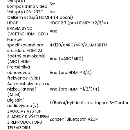
Vstup(y)
Ne
kompozitního videa
Vstup(y) RS-232C
Ne
Celkem vstupů HDMI
4 (4 boční)
HDCP
HDCP2.3 (pro HDMI™ 1/2/3/4)
BRAVIA SYNC
Ano
(VČETNĚ HDMI-CEC)
Funkce
specifikované pro
4K120/eARC/VRR/ALLM/SBTM
standard HDMI 2.1
Zpětný audiokanál
Ano (eARC/ARC)
(ARC) HDMI
Proměnlivá
obnovovací
Ano (pro HDMI™ 3/4)
frekvence (VRR)
Automatický režim s
nízkou latencí
Ano (pro HDMI™ 1/2/3/4)
(ALLM)
Digitální
1 (Boční/Hybridní se vstupem S-Center
audiovýstup(y)
ZVUKOVÝ VÝSTUP
SLADĚNÝ S VÝSTUPEM
Zařízení Bluetooth A2DP
Z REPRODUKTORU
TELEVIZORU