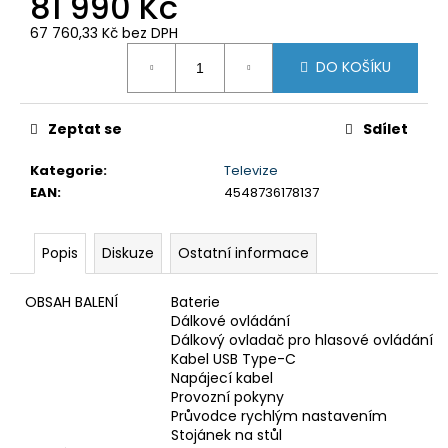
81 990 Kč
č
u
67 760,33 Kč bez DPH
j
Měrná
e
DO KOŠÍKU
cena:
m
e
Zeptat se
Sdílet
BRAVIA
Kategorie
:
Televize
3
EAN
:
4548736178137
II
(K75XR35M2PB.CEI)
34
Popis
Diskuze
Ostatní informace
999
Kč
OBSAH BALENÍ
Baterie
Dálkové ovládání
Dálkový ovladač pro hlasové ovládání
Kabel USB Type-C
Napájecí kabel
Provozní pokyny
Průvodce rychlým nastavením
Stojánek na stůl