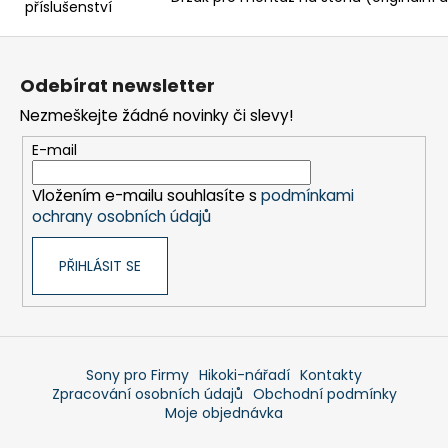
příslušenství
Z
á
Odebírat newsletter
p
Nezmeškejte žádné novinky či slevy!
a
t
E-mail
í
Vložením e-mailu souhlasíte s
podmínkami
ochrany osobních údajů
PŘIHLÁSIT SE
Sony pro Firmy
Hikoki-nářadí
Kontakty
Zpracování osobních údajů
Obchodní podmínky
Moje objednávka