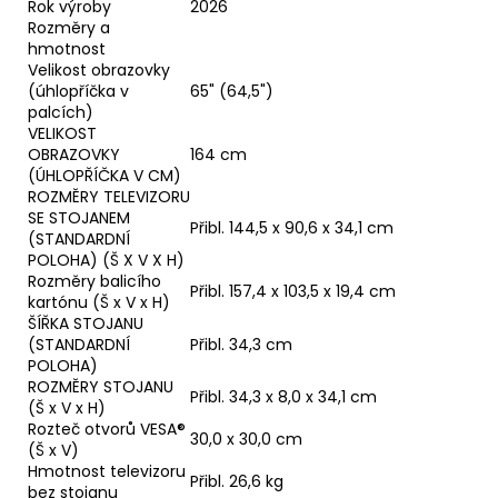
Rok výroby
2026
Rozměry a
hmotnost
Velikost obrazovky
(úhlopříčka v
65" (64,5")
palcích)
VELIKOST
OBRAZOVKY
164 cm
(ÚHLOPŘÍČKA V CM)
ROZMĚRY TELEVIZORU
SE STOJANEM
Přibl. 144,5 x 90,6 x 34,1 cm
(STANDARDNÍ
POLOHA) (Š X V X H)
Rozměry balicího
Přibl. 157,4 x 103,5 x 19,4 cm
kartónu (Š x V x H)
ŠÍŘKA STOJANU
(STANDARDNÍ
Přibl. 34,3 cm
POLOHA)
ROZMĚRY STOJANU
Přibl. 34,3 x 8,0 x 34,1 cm
(Š x V x H)
Rozteč otvorů VESA®
30,0 x 30,0 cm
(Š x V)
Hmotnost televizoru
Přibl. 26,6 kg
bez stojanu