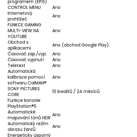
programem (EPG)
CONTROL MENU
Ano
Internetový
Ano
prohlížeč
FUNKCE GAMING
MULTI-VIEW NA
Ano
YOUTUBE
Obchod s
Ano (obchod Google Play)
aplikacemi
Časovač zap./vyp.
Ano
Časovač vypnutí
Ano
Teletext
Ano
Automatická
kalibrace pomocí
Ano
softwaru CalMAN®
SONY PICTURES
10 kreditů / 24 měsíců
CORE
Funkce konzole
PlayStation®5
Automatické
Ano
mapování tónů HDR
Automatický režim
Ano
obrazu žánrů
Energeticky úsporný