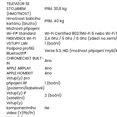
TELEVIZOR SE
STOJANEM
Přibl. 30,6 kg
(HMOTNOST)
Hmotnost balícího
Přibl. 40 kg
kartónu (brutto)
Možnosti připojení
Wi-Fi® Standard
Wi-Fi Certified 802.11Wi-Fi 6 nebo Wi-Fi 
FREKVENCE WI-FI
2,4 Ghz / 5 Ghz / 6 Ghz (záleží na zemi/
VSTUPY LAN
1 (boční)
Podpora profilů
Verze 5.3, HID (možnost připojení myši/
Bluetooth®
CHROMECAST BUILT-
Ano
IN
APPLE AIRPLAY
Ano
APPLE HOMEKIT
Ano
Vstup(y) pro
připojení RF
1 (boční)
(pozemní/kabelové)
Vstup(y) IF
2 (boční)
(satelitní)
Vstup(y)
komponentního
Ne
videa (Y/Pb/Pr)