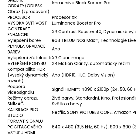
Immersive Black Screen Pro
ODRAZY/ODLESK
Obraz (zpracování)
PROCESOR
Procesor XR
VYSOKÁ SVÍTIVOST
Luminance Booster Pro
CONTRAST
XR Contrast Booster 40, Dynamické vyle
ENHANCER
Vylepšení barev
RGB TRILUMINOS Max™, Technologie Liv
PLYNULÁ GRADACE
Ano
BAREV
Vylepšení zřetelnosti
XR Clear image
VYLEPŠENÍ POHYBU
XR Motion Clarity, automatický režim
Kompatibilita HDR
(vysoký dynamický
Ano (HDR10, HLG, Dolby Vision)
rozsah)
Podpora
Signál HDMI™: 4096 x 2160p (24, 50, 60 Hz
videosignálu
Režimy obrazu
Živé barvy, Standardní, Kino, Profesion
SNÍMAČ
Světlo a barvy
KALIBRACE PRO
Netflix, SONY PICTURES CORE, Amazon P
STUDIO
FORMÁT SIGNÁLU
POČÍTAČOVÉHO
640 x 480 (31,5 kHz, 60 Hz), 800 x 600 (3
VSTUPU HDMI