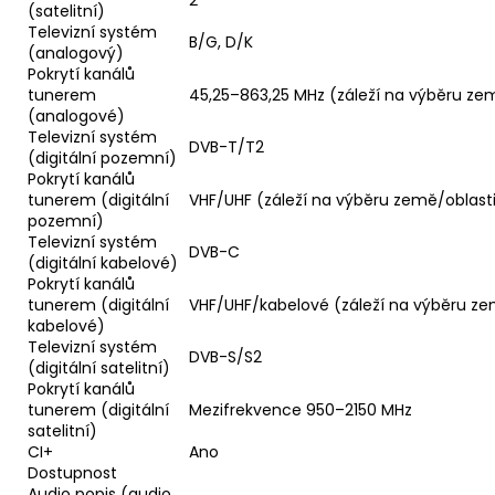
(satelitní)
Televizní systém
B/G, D/K
(analogový)
Pokrytí kanálů
tunerem
45,25–863,25 MHz (záleží na výběru ze
(analogové)
Televizní systém
DVB-T/T2
(digitální pozemní)
Pokrytí kanálů
tunerem (digitální
VHF/UHF (záleží na výběru země/oblast
pozemní)
Televizní systém
DVB-C
(digitální kabelové)
Pokrytí kanálů
tunerem (digitální
VHF/UHF/kabelové (záleží na výběru ze
kabelové)
Televizní systém
DVB-S/S2
(digitální satelitní)
Pokrytí kanálů
tunerem (digitální
Mezifrekvence 950–2150 MHz
satelitní)
CI+
Ano
Dostupnost
Audio popis (audio