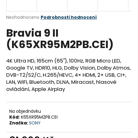
a
j
Průměrné
Neohodnoceno
Podrobnosti hodnocení
í
hodnocení
Bravia 9 II
produktu
t
je
?
(K65XR95M2PB.CEI)
0,0
z
5
hvězdiček.
4K Ultra HD, 165cm (65"), 100Hz, RGB Micro LED,
Google TV, HDR10, HLG, Dolby Vision, Dolby Atmos,
HLEDAT
DVB-T2/S2/C, H.265/HEVC, 4× HDMI, 2× USB, CI+,
LAN, WiFi, Bluetooth, DLNA, Miracast, hlasové
ovládání, Apple Airplay
D
o
p
Na objednávku
Kód:
K65XR95M2PB.CEI
o
Značka:
SONY
r
u