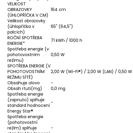
VELIKOST
OBRAZOVKY
164 cm
(ÚHLOPŘÍČKA V CM)
Velikost obrazovky
(úhlopříčka v
65" (64,5")
palcích)
ROČNÍ SPOTŘEBA
71 kWh / 1000 h
ENERGIE*
Spotřeba energie (v
pohotovostním
0,50 W
režimu)
SPOTŘEBA ENERGIE (V
POHOTOVOSTNÍM
2,00 W (Wi-Fi®) / 2,00 W (LAN) / 0,50 
REŽIMU SÍTĚ)
Obsahuje olovo
-
Obsah rtuti(mg)
0,0 mg
Spotřeba energie
(zapnuto) splňuje
-
standard hodnocení
Energy Star®
Spotřeba energie
(pohotovostní
režim) splňuje
-