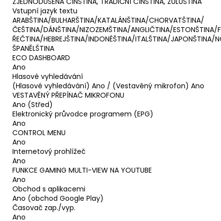
ZJEDNODUŠENÁ ČÍNŠTINA, TRADIČNÍ ČÍNŠTINA, ZULUŠTINA
Vstupní jazyk textu
ARABŠTINA/BULHARŠTINA/KATALÁNŠTINA/CHORVATŠTINA/
ČEŠTINA/DÁNŠTINA/NIZOZEMŠTINA/ANGLIČTINA/ESTONŠTINA/
ŘEČTINA/HEBREJŠTINA/INDONÉŠTINA/ITALŠTINA/JAPONŠTINA/
ŠPANĚLŠTINA
ECO DASHBOARD
Ano
Hlasové vyhledávání
(Hlasové vyhledávání) Ano / (Vestavěný mikrofon) Ano
VESTAVĚNÝ PŘEPÍNAČ MIKROFONU
Ano (Střed)
Elektronický průvodce programem (EPG)
Ano
CONTROL MENU
Ano
Internetový prohlížeč
Ano
FUNKCE GAMING MULTI-VIEW NA YOUTUBE
Ano
Obchod s aplikacemi
Ano (obchod Google Play)
Časovač zap./vyp.
Ano