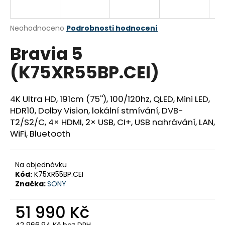
a
j
Průměrné
Neohodnoceno
Podrobnosti hodnocení
í
hodnocení
Bravia 5
produktu
t
je
?
(K75XR55BP.CEI)
0,0
z
5
hvězdiček.
4K Ultra HD, 191cm (75''), 100/120hz, QLED, Mini LED,
HDR10, Dolby Vision, lokální stmívání, DVB-
HLEDAT
T2/S2/C, 4× HDMI, 2× USB, CI+, USB nahrávání, LAN,
WiFi, Bluetooth
D
Na objednávku
o
Kód:
K75XR55BP.CEI
p
Značka:
SONY
o
r
51 990 Kč
u
42 966,94 Kč bez DPH