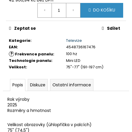
č
Měrná
u
DO KOŠÍKU
cena:
j
e
m
Zeptat se
Sdílet
e
Kategorie
:
Televize
EAN
:
4548736167476
BRAVIA
?
100 hz
Frekvence panelu
:
2
II
Technologie panelu
:
Mini LED
(K75S25M2PB.CEI)
Velikost
:
75"-77" (191-197 cm)
32
999
Kč
Popis
Diskuze
Ostatní informace
Rok výroby
2025
Rozměry a hmotnost
Velikost obrazovky (úhlopříčka v palcích)
75" (74,5")