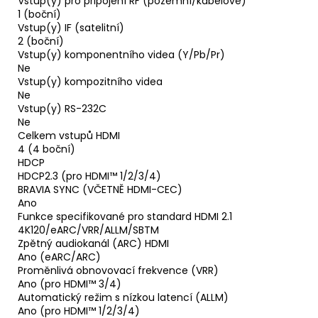
Vstup(y) pro připojení RF (pozemní/kabelové)
1 (boční)
Vstup(y) IF (satelitní)
2 (boční)
Vstup(y) komponentního videa (Y/Pb/Pr)
Ne
Vstup(y) kompozitního videa
Ne
Vstup(y) RS-232C
Ne
Celkem vstupů HDMI
4 (4 boční)
HDCP
HDCP2.3 (pro HDMI™ 1/2/3/4)
BRAVIA SYNC (VČETNĚ HDMI-CEC)
Ano
Funkce specifikované pro standard HDMI 2.1
4K120/eARC/VRR/ALLM/SBTM
Zpětný audiokanál (ARC) HDMI
Ano (eARC/ARC)
Proměnlivá obnovovací frekvence (VRR)
Ano (pro HDMI™ 3/4)
Automatický režim s nízkou latencí (ALLM)
Ano (pro HDMI™ 1/2/3/4)