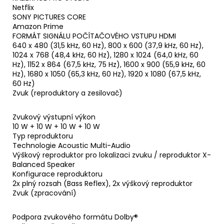
Netflix
SONY PICTURES CORE
Amazon Prime
FORMÁT SIGNÁLU POČÍTAČOVÉHO VSTUPU HDMI
640 x 480 (31,5 kHz, 60 Hz), 800 x 600 (37,9 kHz, 60 Hz),
1024 x 768 (48,4 kHz, 60 Hz), 1280 x 1024 (64,0 kHz, 60
Hz), 1152 x 864 (67,5 kHz, 75 Hz), 1600 x 900 (55,9 kHz, 60
Hz), 1680 x 1050 (65,3 kHz, 60 Hz), 1920 x 1080 (67,5 kHz,
60 Hz)
Zvuk (reproduktory a zesilovač)
Zvukový výstupní výkon
10 W + 10 W + 10 W + 10 W
Typ reproduktoru
Technologie Acoustic Multi-Audio
Výškový reproduktor pro lokalizaci zvuku / reproduktor X-
Balanced Speaker
Konfigurace reproduktoru
2x plný rozsah (Bass Reflex), 2x výškový reproduktor
Zvuk (zpracování)
Podpora zvukového formátu Dolby®