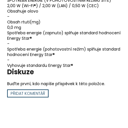
SPOTŘEBA ENERGIE (V POHOTOVOSTNÍM REŽIMU SÍTĚ)
2,00 W (Wi-Fi®) / 2,00 W (LAN) / 0,50 W (CEC)
Obsahuje olovo
-
Obsah rtuti(mg)
0,0 mg
Spotřeba energie (zapnuto) splňuje standard hodnocení
Energy Star®
-
Spotřeba energie (pohotovostní režim) splňuje standard
hodnocení Energy Star®
-
Vyhovuje standardu Energy Star®
Diskuze
Buďte první, kdo napíše příspěvek k této položce.
PŘIDAT KOMENTÁŘ
Sony Europe B.V., Organizační
Výrobní
složka, Sony Central and
společnost
:
Southeast Europe
V Parku 2308/8, 148 00 Praha 4
Adresa
:
148 00 Chodov Česká