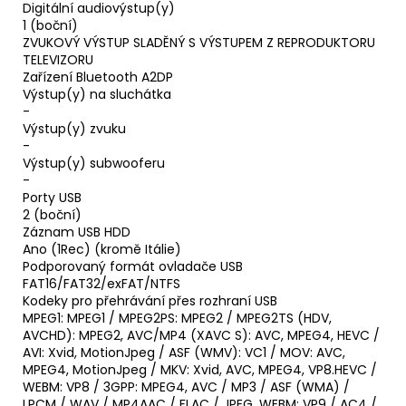
Digitální audiovýstup(y)
1 (boční)
ZVUKOVÝ VÝSTUP SLADĚNÝ S VÝSTUPEM Z REPRODUKTORU
TELEVIZORU
Zařízení Bluetooth A2DP
Výstup(y) na sluchátka
-
Výstup(y) zvuku
-
Výstup(y) subwooferu
-
Porty USB
2 (boční)
Záznam USB HDD
Ano (1Rec) (kromě Itálie)
Podporovaný formát ovladače USB
FAT16/FAT32/exFAT/NTFS
Kodeky pro přehrávání přes rozhraní USB
MPEG1: MPEG1 / MPEG2PS: MPEG2 / MPEG2TS (HDV,
AVCHD): MPEG2, AVC/MP4 (XAVC S): AVC, MPEG4, HEVC /
AVI: Xvid, MotionJpeg / ASF (WMV): VC1 / MOV: AVC,
MPEG4, MotionJpeg / MKV: Xvid, AVC, MPEG4, VP8.HEVC /
WEBM: VP8 / 3GPP: MPEG4, AVC / MP3 / ASF (WMA) /
LPCM / WAV / MP4AAC / FLAC / JPEG, WEBM: VP9 / AC4 /