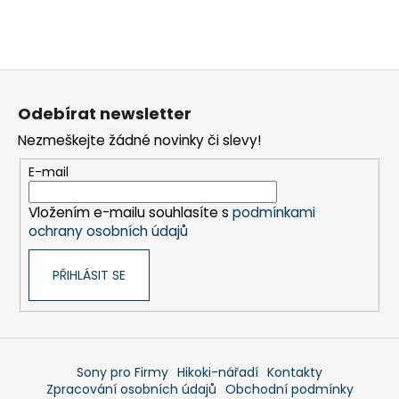
republika
E-mail
:
companyinfo.cz@eu.sony.com
Z
á
Odebírat newsletter
p
Nezmeškejte žádné novinky či slevy!
a
t
E-mail
í
Vložením e-mailu souhlasíte s
podmínkami
ochrany osobních údajů
PŘIHLÁSIT SE
Sony pro Firmy
Hikoki-nářadí
Kontakty
Zpracování osobních údajů
Obchodní podmínky