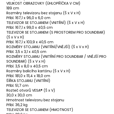
VELIKOST OBRAZOVKY (ÚHLOPŘÍČKA V CM)
189 cm
Rozměry televizoru bez stojanu (Š x V x H)
Přibl. 167,1 x 96,0 x 6,0 cm
TELEVIZOR SE STOJANEM (VNITŘNÍ) (Š x V x H)
Přibl. 167,1 x 99,0 x 40,5 cm
TELEVIZOR SE STOJANEM (S PROSTOREM PRO SOUNDBAR)
(Š x V x H)
Přibl. 167,1 x 103,9 x 40,5 cm
ROZMĚRY STOJANU (VNITŘNÍ/VNĚJŠÍ) (Š x V x H)
Přibl. 3,5 x 3,1 x 40,5 cm
ROZMĚRY STOJANU (VNITŘNÍ PRO SOUNDBAR / VNĚJŠÍ PRO
SOUNDBAR) (Š x V x H)
Přibl. 3,5 x 8,0 x 40,5 cm
Rozměry balicího kartónu (Š x V x H)
Přibl. 181,0 x 111,4 x 18,0 cm
ŠÍŘKA STOJANU (VNITŘNÍ)
Přibl. 51,7 cm
Rozteč otvorů VESA® (Š x V)
30,0 x 30,0 cm
Hmotnost televizoru bez stojanu
Přibl. 36,2 kg
TELEVIZOR SE STOJANEM (HMOTNOST)