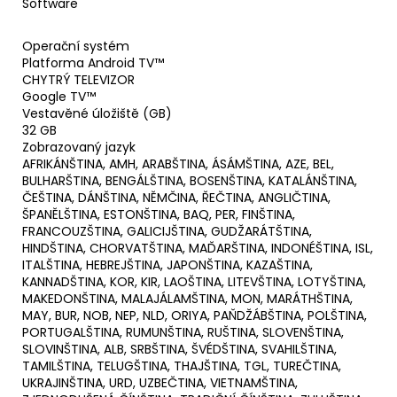
Software
Operační systém
Platforma Android TV™
CHYTRÝ TELEVIZOR
Google TV™
Vestavěné úložiště (GB)
32 GB
Zobrazovaný jazyk
AFRIKÁNŠTINA, AMH, ARABŠTINA, ÁSÁMŠTINA, AZE, BEL,
BULHARŠTINA, BENGÁLŠTINA, BOSENŠTINA, KATALÁNŠTINA,
ČEŠTINA, DÁNŠTINA, NĚMČINA, ŘEČTINA, ANGLIČTINA,
ŠPANĚLŠTINA, ESTONŠTINA, BAQ, PER, FINŠTINA,
FRANCOUZŠTINA, GALICIJŠTINA, GUDŽARÁTŠTINA,
HINDŠTINA, CHORVATŠTINA, MAĎARŠTINA, INDONÉŠTINA, ISL,
ITALŠTINA, HEBREJŠTINA, JAPONŠTINA, KAZAŠTINA,
KANNADŠTINA, KOR, KIR, LAOŠTINA, LITEVŠTINA, LOTYŠTINA,
MAKEDONŠTINA, MALAJÁLAMŠTINA, MON, MARÁTHŠTINA,
MAY, BUR, NOB, NEP, NLD, ORIYA, PAŇDŽÁBŠTINA, POLŠTINA,
PORTUGALŠTINA, RUMUNŠTINA, RUŠTINA, SLOVENŠTINA,
SLOVINŠTINA, ALB, SRBŠTINA, ŠVÉDŠTINA, SVAHILŠTINA,
TAMILŠTINA, TELUGŠTINA, THAJŠTINA, TGL, TUREČTINA,
UKRAJINŠTINA, URD, UZBEČTINA, VIETNAMŠTINA,