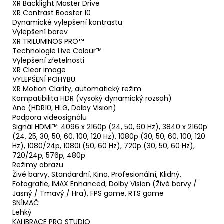
XR Backlight Master Drive
XR Contrast Booster 10
Dynamické vylepšení kontrastu
Vylepšení barev
XR TRILUMINOS PRO™
Technologie Live Colour™
Vylepšení zřetelnosti
XR Clear image
VYLEPŠENÍ POHYBU
XR Motion Clarity, automatický režim
Kompatibilita HDR (vysoký dynamický rozsah)
Ano (HDR10, HLG, Dolby Vision)
Podpora videosignálu
Signál HDMI™: 4096 x 2160p (24, 50, 60 Hz), 3840 x 2160p
(24, 25, 30, 50, 60, 100, 120 Hz), 1080p (30, 50, 60, 100, 120
Hz), 1080/24p, 1080i (50, 60 Hz), 720p (30, 50, 60 Hz),
720/24p, 576p, 480p
Režimy obrazu
Živé barvy, Standardní, Kino, Profesionální, Klidný,
Fotografie, IMAX Enhanced, Dolby Vision (Živé barvy /
Jasný / Tmavý / Hra), FPS game, RTS game
SNÍMAČ
Lehký
KALIBRACE PRO STUDIO