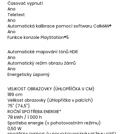
Časovač vypnutí
Ano
Teletext
Ano
Automatická kalibrace pomocí softwaru CalMAN®
Ano
Funkce konzole PlayStation®5
Automatické mapování tónů HDR
Ano
Automatický režim obrazu žánrů
Ano
Energeticky úsporný
VELIKOST OBRAZOVKY (ÚHLOPŘÍČKA V CM)
189 cm
Velikost obrazovky (úhlopříčka v palcích)
75" (74,5")
ROČNÍ SPOTŘEBA ENERGIE*
78 kWh / 1 000 h
Spotřeba energie (v pohotovostním režimu)
0,50 W