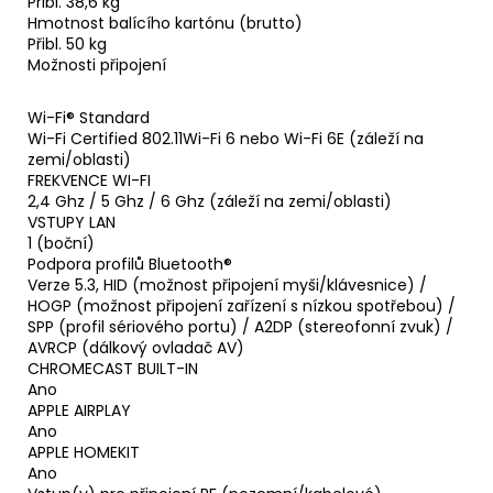
Přibl. 38,6 kg
Hmotnost balícího kartónu (brutto)
Přibl. 50 kg
Možnosti připojení
Wi-Fi® Standard
Wi-Fi Certified 802.11Wi-Fi 6 nebo Wi-Fi 6E (záleží na
zemi/oblasti)
FREKVENCE WI-FI
2,4 Ghz / 5 Ghz / 6 Ghz (záleží na zemi/oblasti)
VSTUPY LAN
1 (boční)
Podpora profilů Bluetooth®
Verze 5.3, HID (možnost připojení myši/klávesnice) /
HOGP (možnost připojení zařízení s nízkou spotřebou) /
SPP (profil sériového portu) / A2DP (stereofonní zvuk) /
AVRCP (dálkový ovladač AV)
CHROMECAST BUILT-IN
Ano
APPLE AIRPLAY
Ano
APPLE HOMEKIT
Ano