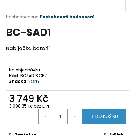
a
j
Průměrné
Neohodnoceno
Podrobnosti hodnocení
í
hodnocení
BC-SAD1
produktu
t
je
?
0,0
z
Nabíječka baterií
5
hvězdiček.
Na objednávku
HLEDAT
Kód:
BCSAD1B.CE7
Značka:
SONY
3 749 Kč
D
o
3 098,35 Kč bez DPH
p
Měrná
o
DO KOŠÍKU
cena:
r
u
Zeptat se
Sdílet