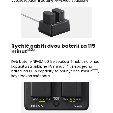
vysokokapacitní baterie NP-SA100 současně.
Rychlé nabití dvou baterií za 115
12
minut
Dvě baterie NP-SA100 lze současně nabít na plnou
12
kapacitu za přibližně 115 minut
, nebo jednu
13
baterii na 80 % kapacity za pouhých 55 minut
,
když zrovna spěcháte.