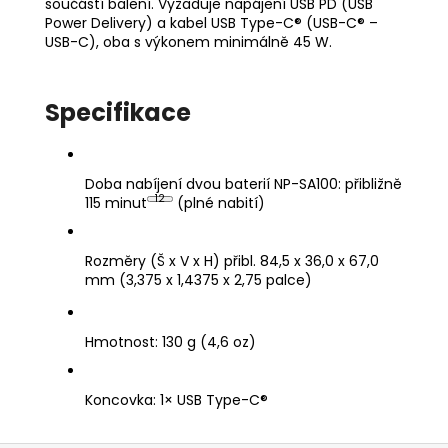
součástí balení. Vyžaduje napájení USB PD (USB
Power Delivery) a kabel USB Type-C® (USB-C® –
USB-C), oba s výkonem minimálně 45 W.
Specifikace
Doba nabíjení dvou baterií NP-SA100: přibližně
12
115 minut
(plné nabití)
Rozměry (Š x V x H) přibl. 84,5 x 36,0 x 67,0
mm (3,375 x 1,4375 x 2,75 palce)
Hmotnost: 130 g (4,6 oz)
Koncovka: 1× USB Type-C®