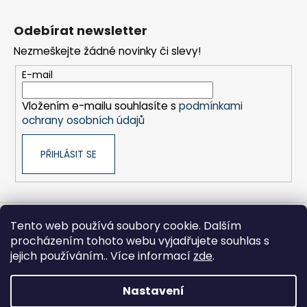
Z
á
Odebírat newsletter
p
Nezmeškejte žádné novinky či slevy!
a
t
E-mail
í
Vložením e-mailu souhlasíte s
podmínkami
ochrany osobních údajů
PŘIHLÁSIT SE
Tento web používá soubory cookie. Dalším
Sony pro Firmy
Hikoki-nářadí
Kontakty
procházením tohoto webu vyjadřujete souhlas s
Zpracování osobních údajů
Obchodní podmínky
Moje objednávka
jejich používáním.. Více informací
zde
.
Nastavení
Vytvořil Shoptet