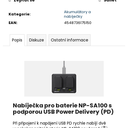
č
u
Akumulátory a
j
Kategorie
:
nabíječky
e
EAN
:
4548736175150
m
e
Popis
Diskuze
Ostatní informace
BRAVIA
2
II
(K65S25M2PB.CEI)
25
490
Kč
Nabíječka pro baterie NP-SA100 s
podporou USB Power Delivery (PD)
Při připojení k napájení USB PD rychle nabíjí dvě
11